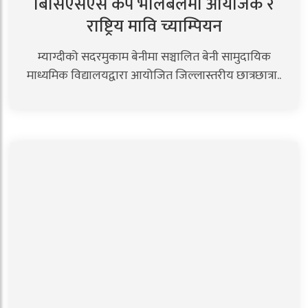
बिसिएसएस कप भलिबलमा आयोजक र
राष्ट्रिय मावि च्याम्पियन
म्याग्दीको सदरमुकाम बेनीमा सञ्चालित बेनी सामुदायिक
माध्यमिक विद्यालयद्वारा आयोजित जिल्लास्तरीय छात्रछात्रा..