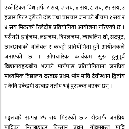
एथ्लेटिक्स विधातर्फ १ सय, २ सय, ४ सय, ८ सय, १५ सय, ३
हजार मिटर दूरीको दौड तथा चारचार जनाको बीचमा १ सय र
४ सय मिटरको रिलेदौड प्रतियोगिता आयोजना गरिएको छ ।
यसैगरी हाईजम्प, लङजम्प, त्रिपलजम्प, ज्याभलिन थ्रो, सटपुट,
छात्रछात्राको भलिबल र कबड्डी प्रतियोगिता हुने आयोजकले
जनाएको छ । औपचारिक कार्यक्रम सुरु हुनुपूर्व
विद्यालयहरुबीच भएको मार्चपास प्रतियोगितामा जनप्रिय
माध्यमिक विद्यालय दरबाङ प्रथम, भीम मावि देवीस्थान द्वितीय
र केबि एकेडेमी दरबाङ तृतीय भई पुरस्कृत भएका छन् ।
मङ्गलवारै सम्पन्न १५ सय मिटरको छात्र दौडतर्फ जनप्रिय
माविका निलबहादुर किसान प्रथम, गौवमबस्त मावि