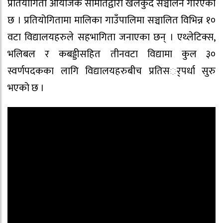
प्रतियोगिता आयोजक समितिद्वारा खेलकुद सञ्चालन गरिएको
छ । प्रतियोगितामा मालिका गाउँपालिमा सञ्चालित विभिन्न १०
वटा विद्यालयहरुले सहभागिता जनाएका छन् । एथ्लेटिक्स,
भलिबल र कबड्डीसहित तीनवटा विद्यामा कुल ३०
स्वर्णपदकका लागि विद्यालयहरुबीच प्रतिसर््पर्धा सुरु
भएको छ ।