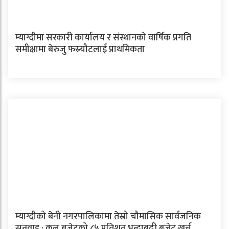
म्याग्दीमा सरकारी कार्यालय र संस्थानको वार्षिक प्रगति
समीक्षामा बेरुजु फस्र्यौटलाई प्राथमिकता
म्याग्दीको बेनी नगरपालिकामा तेस्रो चौमासिक सार्वजनिक
सुनुवाइ : कुल बजेटको ८५ प्रतिशत भन्दाबढी बजेट खर्च