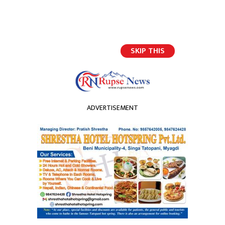
बेनी नगरपालिका–८, बेनीबजार, म्याग्दी
rupsenews@gmail.com
SKIP THIS
२४ श्रावण २०८३, आइतवार
ADVERTISEMENT
बेनी नगरपालिकाद्वारा ७१ करोड
८० लाखको बजेट सार्वजनिक