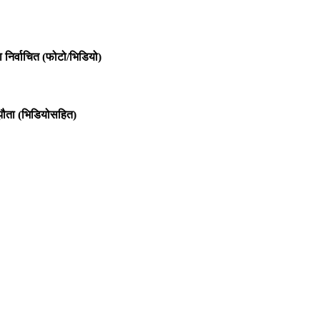
 निर्वाचित (फोटो/भिडियो)
म्झौता (भिडियोसहित)