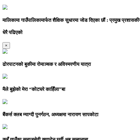
मालिकामा गाउँपालिकामार्फत शैक्षिक सुधारमा जोड दिएका छौं : प्रमुख प्रशा
धेरै पढिएको
×
ढोरपाटनको बुकीमा रोमाञ्चक र अविस्मरणीय यात्रा
मैले बुझेको मेरा “कोटघरे काहिँला”बा
बैंकर्स क्लब म्याग्दी पुनर्गठन, अध्यक्षमा नारायण सापकोटा
कुहूँ गाउँका समाजसेवी क्याप्टेन घर्ती अब सम्झनामा