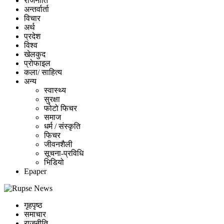
राजनीति
अन्तर्वार्ता
विचार
अर्थ
प्रदेश
विश्व
खेलकुद
प्रोफाइल
कला/ साहित्य
अन्य
स्वास्थ्य
सुरक्षा
फोटो फिचर
समाज
धर्म / संस्कृति
फिचर
जीवनशैली
सूचना-प्रविधि
भिडियो
Epaper
गृहपृष्ठ
समाचार
राजनीति