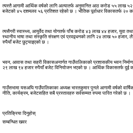
त्यस्तै आगामी आर्थिक वर्षको लागि अल्यातर्फ अनुमानित आठ करोड ५५ लाख ५२
बजेटको ४५ दशमलव ५६ प्रतिशत रहेको छ । भौतिक पूर्वाधार विकासतर्फ २० कर
त्यसैगरी स्वास्थ्य, आयुर्वेद तथा योगतर्फ पाँच करोड ४३ लाख ४४ हजार, युवा त
स्थानीय भाषा तथा संस्कृति संरक्षण एवं प्रवद्र्धनको लागि २४ लाख ५० हज
रुपैयाँ बजेट छुट्याइएको छ ।
भवन, आवास तथा सहरी विकासअन्तर्गत गाउँपालिकाको प्रशासकीय भवन निर्माणक
२९ लाख ९४ हजार रुपैयाँ बजेट विनियोजन भएको छ । आर्थिक विकासतर्फ दुई कर
गाउँसभामा यसअघि गाउँपालिकाका अध्यक्ष भारतकुमार पुनले आगामी वर्षको वार्षिक न
नीति, कार्यक्रम, बजेटसहित सबै प्रस्तावहरु सर्वसम्मत रुपमा पारित गरेको छ ।
प्रतिक्रिया दिनुहोस्
सम्बन्धित खवर