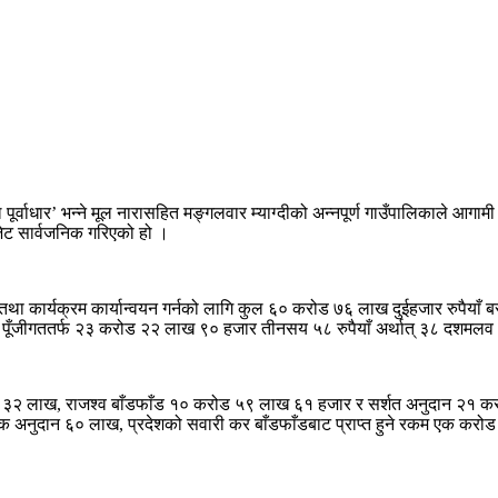
ील पूर्वाधार’ भन्ने मूल नारासहित मङ्गलवार म्याग्दीको अन्नपूर्ण गाउँपालिकाले आग
ेट सार्वजनिक गरिएको हो ।
ि तथा कार्यक्रम कार्यान्वयन गर्नको लागि कुल ६० करोड ७६ लाख दुईहजार रुपैयाँ 
पूँजीगततर्फ २३ करोड २२ लाख ९० हजार तीनसय ५८ रुपैयाँ अर्थात् ३८ दशमलव 
ोड ३२ लाख, राजश्व बाँडफाँड १० करोड ५९ लाख ६१ हजार र सर्शत अनुदान २१ करोड 
अनुदान ६० लाख, प्रदेशको सवारी कर बाँडफाँडबाट प्राप्त हुने रकम एक करोड