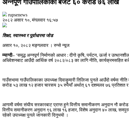
अन्नपूर्ण गाउँपालिकाको बजेट ६० करोड ७६ लाख
rupsenews
२०८२ असार १०, मंगलवार १६:५७
शिक्षा, स्वास्थ्य र पूर्वाधारमा जोड
असार १०, २०८२ मङ्गलवार । रुप्से न्यूज
म्याग्दी–
‘समृद्ध अन्नपूर्ण निर्माणको आधार : दीगो कृषि, पर्यटन, ऊर्जा र उत्थानश
अधिवेशनबाट आउँदो आर्थिक वर्ष २०८२/०८३ का लागि नीति, कार्यक्रमसहित बज
गाउँसभामा गाउँपालिकाका उपाध्यक्ष दिवाकुमारी तिलिजा पुनले आउँदो वर्षमा नीत
करोड ५३ लाख १२ हजार चारसय ३५ रुपैयाँ अर्थात् ६१ दशमलव ७६ प्रतिशत र 
आगामी वर्षमा संघीय सरकारबाट प्राप्त हुने वित्तीय समानीकरण अनुदान नौ कर
वित्तीय समानीकरण अनुदान ९६ लाख १६ हजार, विशेष अनुदान ४० लाख, समपुरक 
रहेको उपाध्यक्ष पुनले जानकारी दिनुभयो ।