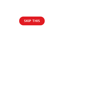
बेनी नगरपालिका–८, बेनीबजार, म्याग्दी
rupsenews@gmail.com
SKIP THIS
ल
कला/ साहित्य
अन्य
Epaper
वती पक्राउ