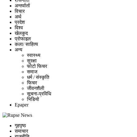
राजनीति
अन्तर्वार्ता
विचार
अर्थ
प्रदेश
विश्व
खेलकुद
प्रोफाइल
कला/ साहित्य
अन्य
स्वास्थ्य
सुरक्षा
फोटो फिचर
समाज
धर्म / संस्कृति
फिचर
जीवनशैली
सूचना-प्रविधि
भिडियो
Epaper
गृहपृष्ठ
समाचार
राजनीति