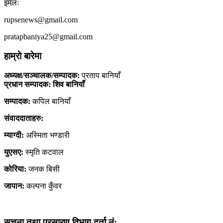
इमेलः
rupsenews@gmail.com
pratapbaniya25@gmail.com
हाम्रो बारेमा
अध्यक्ष/सञ्चालक/सम्पादक:
प्रताप बानियाँ
प्रधान सम्पादक: शिव बानियाँ
सम्पादक:
कपिल बानियाँ
संवाददाताहरु:
म्याग्दी:
अस्मिता भण्डारी
युएसए:
स्मृति कटवाल
कोरिया:
जनक बिसी
जापान:
कल्पना कुँवर
सूचना तथा प्रसारण विभाग दर्ता नं: