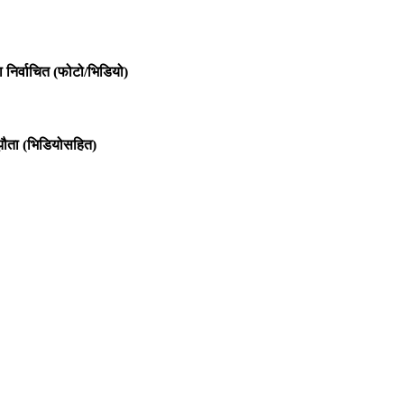
 निर्वाचित (फोटो/भिडियो)
म्झौता (भिडियोसहित)