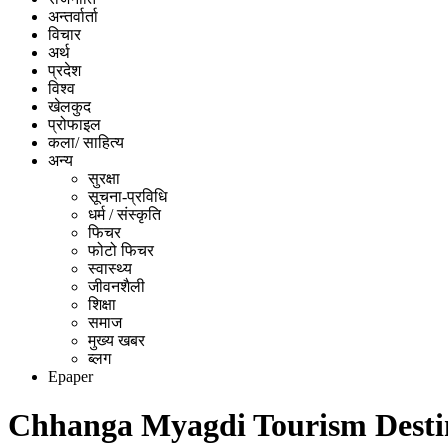
अन्तर्वार्ता
विचार
अर्थ
प्रदेश
विश्व
खेलकुद
प्रोफाइल
कला/ साहित्य
अन्य
सुरक्षा
सूचना-प्रविधि
धर्म / संस्कृति
फिचर
फोटो फिचर
स्वास्थ्य
जीवनशैली
शिक्षा
समाज
मुख्य खबर
ब्लग
Epaper
Chhanga Myagdi Tourism Destin