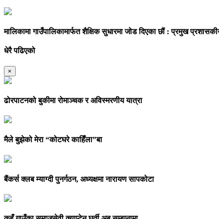
मालिकामा गाउँपालिकामार्फत शैक्षिक सुधारमा जोड दिएका छौं : प्रमुख प्रशा
धेरै पढिएको
×
ढोरपाटनको बुकीमा रोमाञ्चक र अविस्मरणीय यात्रा
मैले बुझेको मेरा “कोटघरे काहिँला”बा
बैंकर्स क्लब म्याग्दी पुनर्गठन, अध्यक्षमा नारायण सापकोटा
कुहूँ गाउँका समाजसेवी क्याप्टेन घर्ती अब सम्झनामा