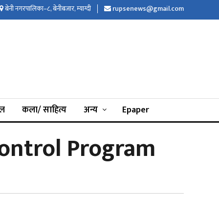
बेनी नगरपालिका–८, बेनीबजार, म्याग्दी
rupsenews@gmail.com
इल
कला/ साहित्य
अन्य
Epaper
Control Program