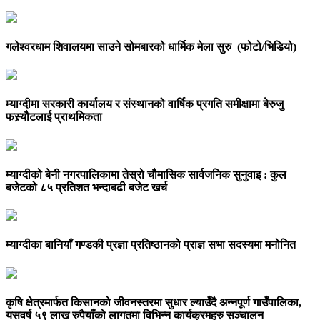
गलेश्वरधाम शिवालयमा साउने सोमबारको धार्मिक मेला सुरु (फोटो/भिडियो)
म्याग्दीमा सरकारी कार्यालय र संस्थानको वार्षिक प्रगति समीक्षामा बेरुजु
फस्र्यौटलाई प्राथमिकता
म्याग्दीको बेनी नगरपालिकामा तेस्रो चौमासिक सार्वजनिक सुनुवाइ : कुल
बजेटको ८५ प्रतिशत भन्दाबढी बजेट खर्च
म्याग्दीका बानियाँ गण्डकी प्रज्ञा प्रतिष्ठानको प्राज्ञ सभा सदस्यमा मनोनित
कृषि क्षेत्रमार्फत किसानको जीवनस्तरमा सुधार ल्याउँदै अन्नपूर्ण गाउँपालिका,
यसवर्ष ५९ लाख रुपैयाँको लागतमा विभिन्न कार्यक्रमहरु सञ्चालन